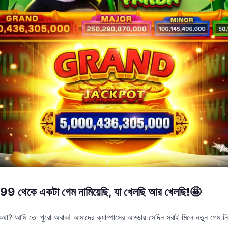
999 থেকে একটা গেম নামিয়েছি, যা খেলছি আর খেলছি!🤩
কথা? আমি তো পুরো অবাক! আমাদের ক্যাম্পাসের আড্ডায় সেদিন সবাই মিলে নতুন গেম ন