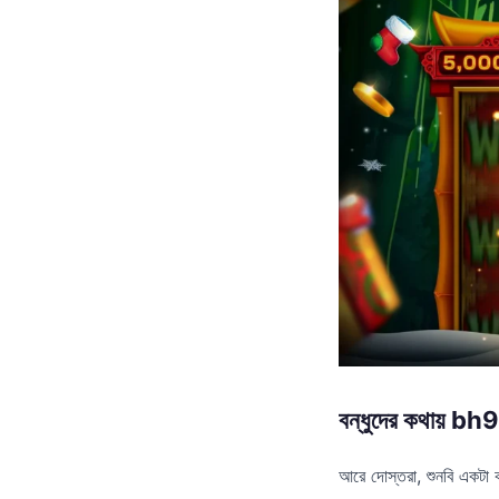
বন্ধুদের কথায় bh
আরে দোস্তরা, শুনবি একটা 