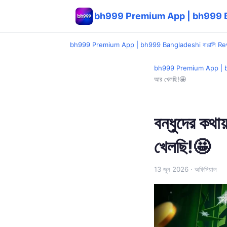
bh999 Premium App | bh999 Ba
bh999 Premium App | bh999 Bangladeshi বাঙালি Re
bh999 Premium App | b
আর খেলছি!🤩
বন্ধুদের কথ
খেলছি!🤩
13 জুন 2026
· অফিসিয়াল