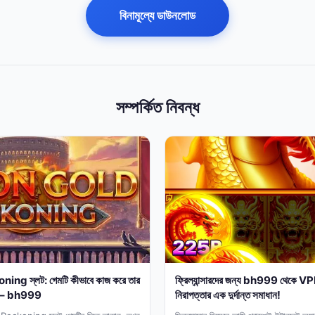
বিনামূল্যে ডাউনলোড
সম্পর্কিত নিবন্ধ
g স্লট: গেমটি কীভাবে কাজ করে তার
ফ্রিল্যান্সারদের জন্য bh999 থেকে VPN
চনা – bh999
নিরাপত্তার এক দুর্দান্ত সমাধান!