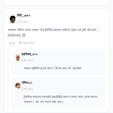
নিশি_১৯৮৭
2 দিন আগে
আজকে অফিস থেকে ফেরার পথে ট্র্যাফিক জ্যামে আটকে প্রায় এক ঘন্টা নষ্ট হলো।
বিরক্তিকর! 😠
💬 উত্তর দিন
♥ 9
ড্রাইভার_৫০২
2 দিন আগে
আমার প্রতিদিনের গল্প আপা। বিশেষ করে এই রোডটায়!
শফিক২১২
2 দিন আগে
ট্র্যাফিক জ্যামের ব্যাপারটা bh999 ম্যাপে দেখলে আগে থেকে জানতে
পারতেন। ওটা বেশ ভালো কাজ করে।