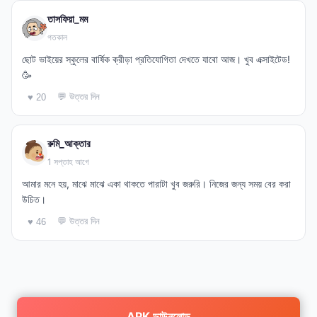
তাসফিয়া_মম
গতকাল
ছোট ভাইয়ের স্কুলের বার্ষিক ক্রীড়া প্রতিযোগিতা দেখতে যাবো আজ। খুব এক্সাইটেড!
🥳
💬 উত্তর দিন
♥ 20
রুমি_আক্তার
1 সপ্তাহ আগে
আমার মনে হয়, মাঝে মাঝে একা থাকতে পারাটা খুব জরুরি। নিজের জন্য সময় বের করা
উচিত।
💬 উত্তর দিন
♥ 46
APK ডাউনলোড