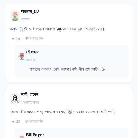
ফারজানা_67
গতকাল
সকালে উঠেই দেখি মেঘলা আকাশ! 🌧️ আমার সব প্ল্যান ভেস্তে গেল।
💬 উত্তর দিন
♥ 15
সৌরভ৮৮
গতকাল
আমাদের এখানেও একই অবস্থা! কফি নিয়ে বসে আছি। ☕
আলী_রহমান
1 সপ্তাহ আগে
গ্যাসের বিল অনেক বেড়ে গেছে মনে হচ্ছে! 🤔 গত মাসের চেয়ে প্রায় দ্বিগুণ।
💬 উত্তর দিন
♥ 30
BillPayer