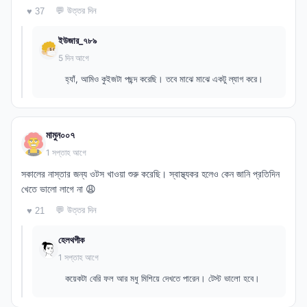
💬 উত্তর দিন
♥ 37
ইউজার_৭৮৯
5 দিন আগে
হ্যাঁ, আমিও কুইজটা পছন্দ করেছি। তবে মাঝে মাঝে একটু ল্যাগ করে।
মামুন০০৭
1 সপ্তাহ আগে
সকালের নাস্তার জন্য ওটস খাওয়া শুরু করেছি। স্বাস্থ্যকর হলেও কেন জানি প্রতিদিন
খেতে ভালো লাগে না 😩
💬 উত্তর দিন
♥ 21
হেলথগীক
1 সপ্তাহ আগে
কয়েকটা বেরি ফল আর মধু মিশিয়ে দেখতে পারেন। টেস্ট ভালো হবে।