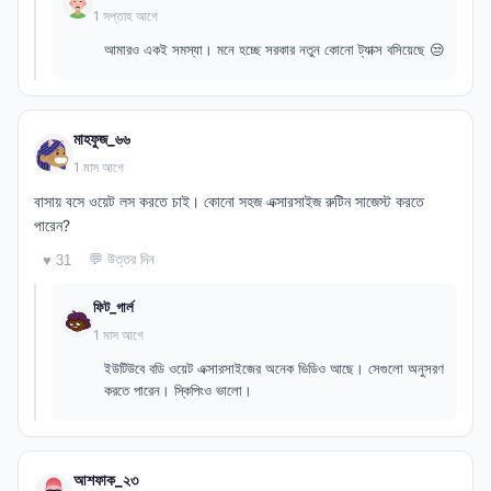
1 সপ্তাহ আগে
আমারও একই সমস্যা। মনে হচ্ছে সরকার নতুন কোনো ট্যাক্স বসিয়েছে 😒
মাহফুজ_৬৬
1 মাস আগে
বাসায় বসে ওয়েট লস করতে চাই। কোনো সহজ এক্সারসাইজ রুটিন সাজেস্ট করতে
পারেন?
💬 উত্তর দিন
♥ 31
ফিট_গার্ল
1 মাস আগে
ইউটিউবে বডি ওয়েট এক্সারসাইজের অনেক ভিডিও আছে। সেগুলো অনুসরণ
করতে পারেন। স্কিপিংও ভালো।
আশফাক_২৩