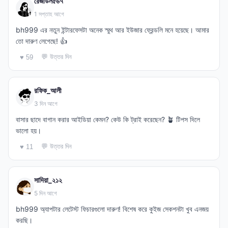
রেজাউল৫৬৭
1 সপ্তাহ আগে
bh999 এর নতুন ইন্টারফেসটা অনেক স্মুথ আর ইউজার ফ্রেন্ডলি মনে হয়েছে। আমার
তো দারুণ লেগেছে! 👍
💬 উত্তর দিন
♥ 59
রফিক_আলী
3 দিন আগে
বাসার ছাদে বাগান করার আইডিয়া কেমন? কেউ কি ট্রাই করেছেন? 🪴 টিপস দিলে
ভালো হয়।
💬 উত্তর দিন
♥ 11
সাদিয়া_২১২
5 দিন আগে
bh999 অ্যাপটার লেটেস্ট ফিচারগুলো দারুণ! বিশেষ করে কুইজ সেকশনটা খুব এনজয়
করছি।