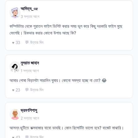
আদিত্য_৩৫
3 সপ্তাহ আগে
কম্পিউটার থেকে পুরাতন ফাইল ডিলিট করার সময় ভুল করে কিছু দরকারি ফাইল মুছে
ফেলেছি। রিকভার করার কোনো উপায় আছে কি?
💬 উত্তর দিন
♥ 33
নুসরাত জাহান
1 সপ্তাহ আগে
আমার পোষা বিড়ালটা সারাদিন ঘুমায়। কোনো সমস্যা হচ্ছে না তো? 😂
💬 উত্তর দিন
♥ 23
ভ্রমণপিপাসু
2 সপ্তাহ আগে
আসন্ন ছুটিতে কক্সবাজার যাবো ভাবছি। কোন রিসোর্টটা ভালো হবে? বাজেট মাঝারি।
💬 উত্তর দিন
♥ 43