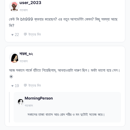
user_2023
গতকাল
কেউ কি bh999 ব্যবহার করেছেন? এর নতুন আপডেটটা কেমন? কিছু সমস্যা আছে
কি?
💬 উত্তর দিন
♥ 22
সায়মা_৬২
গতকাল
আজ সকালে পার্কে হাঁটতে গিয়েছিলাম, আবহাওয়াটা দারুণ ছিল। মনটা ভালো হয়ে গেল।
☀️
💬 উত্তর দিন
♥ 19
MorningPerson
গতকাল
সকালের তাজা বাতাস আর রোদ শরীর ও মন দুটোই সতেজ করে।