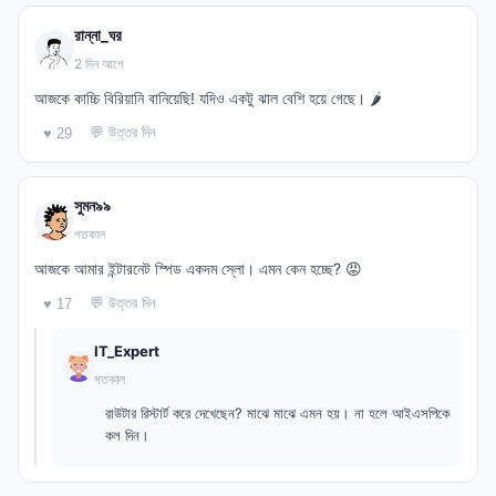
রান্না_ঘর
2 দিন আগে
আজকে কাচ্চি বিরিয়ানি বানিয়েছি! যদিও একটু ঝাল বেশি হয়ে গেছে। 🌶️
💬 উত্তর দিন
♥ 29
সুমন৯৯
গতকাল
আজকে আমার ইন্টারনেট স্পিড একদম স্লো। এমন কেন হচ্ছে? 😡
💬 উত্তর দিন
♥ 17
IT_Expert
গতকাল
রাউটার রিস্টার্ট করে দেখেছেন? মাঝে মাঝে এমন হয়। না হলে আইএসপিকে
কল দিন।