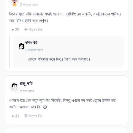
2 সপ্তাহ আগে
নিজের হাতে কফি বানানোর মজাই আলাদা। রেসিপি: ব্ল্যাক কফি, একটু কোকো পাউডার
আর চিনি। ট্রাই করে দেখুন।
💬 উত্তর দিন
♥ 35
কফিএডিক্ট
2 সপ্তাহ আগে
কোকো পাউডার! নতুন কিছু। ট্রাই করব অবশ্যই।
রাজু_ভাই
2 মাস আগে
একমাস হয়ে গেল নতুন ল্যাপটপ কিনেছি, কিন্তু এখনো সব সফটওয়্যার ইন্সটল করা
হয়নি। অলসতা আর কি! 😅
💬 উত্তর দিন
♥ 44