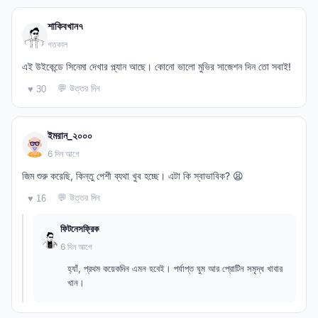
শাকিবখান৭
গতকাল
এই উইকেন্ডে সিনেমা দেখার প্ল্যান আছে। কোনো ভালো মুভির সাজেশন দিন তো সবাই!
💬 উত্তর দিন
♥ 30
ইমরান_২০০০
6 দিন আগে
জিম শুরু করেছি, কিন্তু পেশী ব্যথা খুব হচ্ছে। এটা কি স্বাভাবিক? 😫
💬 উত্তর দিন
♥ 16
ফিটনেসফ্রিক
6 দিন আগে
হ্যাঁ, প্রথম কয়েকদিন এমন হবেই। পর্যাপ্ত ঘুম আর প্রোটিন সমৃদ্ধ খাবার
খান।