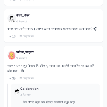
শায়লা_শামস
4 দিন আগে
বাসায় বসে বোরিং লাগছে। কোনো ভালো পডকাস্টের সাজেশন আছে কারো কাছে? 🎧
💬 উত্তর দিন
♥ 16
আনিকা_জান্নাত
3 দিন আগে
গতকাল এক বন্ধুর বিয়েতে গিয়েছিলাম, অনেক মজা করেছি! অনেকদিন পর এত হাসি-
ঠাট্টা হলো। 😊
💬 উত্তর দিন
♥ 39
Celebration
3 দিন আগে
বিয়ে মানেই আনন্দ আর হইচই! শুভকামনা বন্ধুর জন্য।