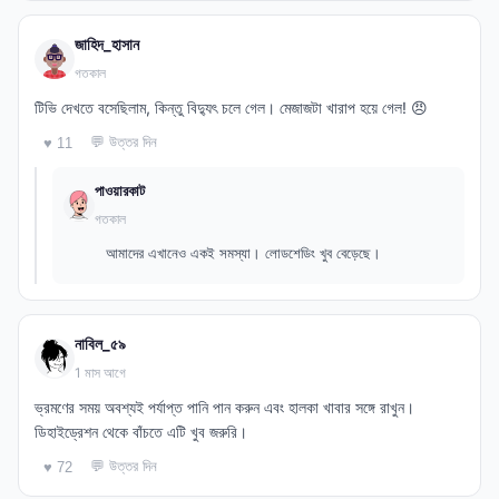
জাহিদ_হাসান
গতকাল
টিভি দেখতে বসেছিলাম, কিন্তু বিদ্যুৎ চলে গেল। মেজাজটা খারাপ হয়ে গেল! 😠
💬 উত্তর দিন
♥ 11
পাওয়ারকাট
গতকাল
আমাদের এখানেও একই সমস্যা। লোডশেডিং খুব বেড়েছে।
নাবিল_৫৯
1 মাস আগে
ভ্রমণের সময় অবশ্যই পর্যাপ্ত পানি পান করুন এবং হালকা খাবার সঙ্গে রাখুন।
ডিহাইড্রেশন থেকে বাঁচতে এটি খুব জরুরি।
💬 উত্তর দিন
♥ 72