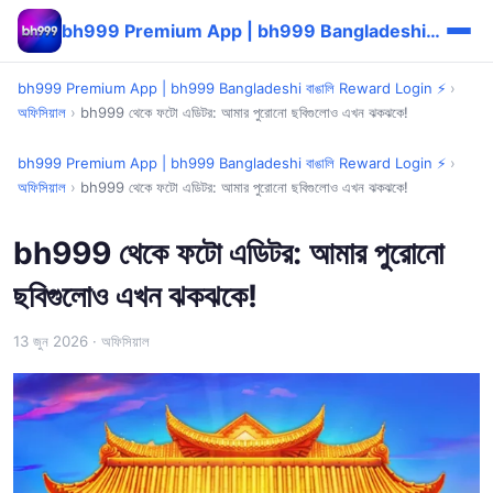
bh999 Premium App | bh999 Bangladeshi বাঙালি Reward Login ⚡
bh999 Premium App | bh999 Bangladeshi বাঙালি Reward Login ⚡
›
অফিসিয়াল
›
bh999 থেকে ফটো এডিটর: আমার পুরোনো ছবিগুলোও এখন ঝকঝকে!
bh999 Premium App | bh999 Bangladeshi বাঙালি Reward Login ⚡
›
অফিসিয়াল
›
bh999 থেকে ফটো এডিটর: আমার পুরোনো ছবিগুলোও এখন ঝকঝকে!
bh999 থেকে ফটো এডিটর: আমার পুরোনো
ছবিগুলোও এখন ঝকঝকে!
13 জুন 2026
· অফিসিয়াল