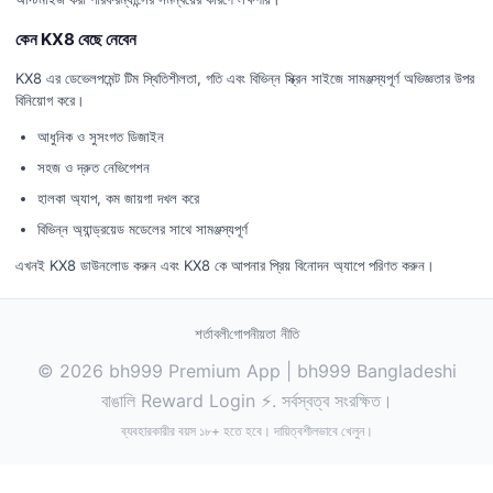
কেন KX8 বেছে নেবেন
KX8 এর ডেভেলপমেন্ট টিম স্থিতিশীলতা, গতি এবং বিভিন্ন স্ক্রিন সাইজে সামঞ্জস্যপূর্ণ অভিজ্ঞতার উপর
বিনিয়োগ করে।
আধুনিক ও সুসংগত ডিজাইন
সহজ ও দ্রুত নেভিগেশন
হালকা অ্যাপ, কম জায়গা দখল করে
বিভিন্ন অ্যান্ড্রয়েড মডেলের সাথে সামঞ্জস্যপূর্ণ
এখনই KX8 ডাউনলোড করুন এবং KX8 কে আপনার প্রিয় বিনোদন অ্যাপে পরিণত করুন।
শর্তাবলী
গোপনীয়তা নীতি
© 2026 bh999 Premium App | bh999 Bangladeshi
বাঙালি Reward Login ⚡. সর্বস্বত্ব সংরক্ষিত।
ব্যবহারকারীর বয়স ১৮+ হতে হবে। দায়িত্বশীলভাবে খেলুন।