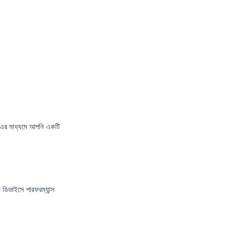
 এর মাধ্যমে আপনি একটি
 ডিভাইসে পারফরম্যান্স