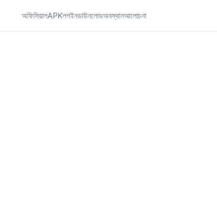
অফিসিয়াল
APK
লগইন
ডাউনলোড
অবস্থান
আলোচনা